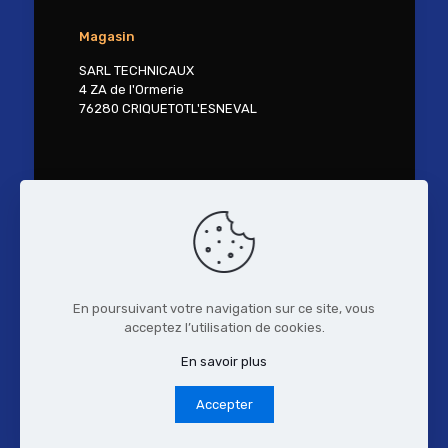
Magasin
SARL TECHNICAUX
4 ZA de l'Ormerie
76280 CRIQUETOTL'ESNEVAL
Contactez-nous
Tél. 02 27 30 41 18
contact@technicaux.fr
En poursuivant votre navigation sur ce site, vous
acceptez l’utilisation de cookies.
© 2017 TECHNI'CAUX.
Mentions Légales
-
Politique de confidentialité
- Réalisation :
En savoir plus
www.vireoverso.com
Accepter