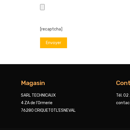
[recaptcha]
Magasin
Cont
SARL TECHNICAUX
Tél. 02
4 ZA de l'Ormerie
contac
76280 CRIQUETOTL'ESNEVAL