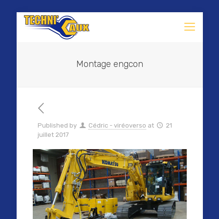
Montage engcon
Published by
Cédric - viréoverso
at
21
juillet 2017