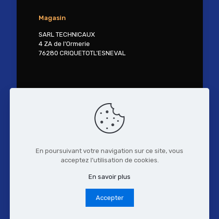
Magasin
SARL TECHNICAUX
4 ZA de l'Ormerie
76280 CRIQUETOTL'ESNEVAL
Contactez-nous
Tél. 02 27 30 41 18
contact@technicaux.fr
En poursuivant votre navigation sur ce site, vous
acceptez l’utilisation de cookies.
© 2017 TECHNI'CAUX.
Mentions Légales
-
Politique de confidentialité
- Réalisation :
En savoir plus
www.vireoverso.com
Accepter