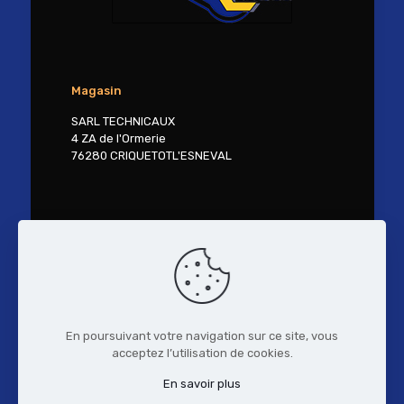
Magasin
SARL TECHNICAUX
4 ZA de l'Ormerie
76280 CRIQUETOTL'ESNEVAL
Contactez-nous
Tél. 02 27 30 41 18
contact@technicaux.fr
En poursuivant votre navigation sur ce site, vous
acceptez l’utilisation de cookies.
© 2017 TECHNI'CAUX.
Mentions Légales
-
Politique de confidentialité
- Réalisation :
En savoir plus
www.vireoverso.com